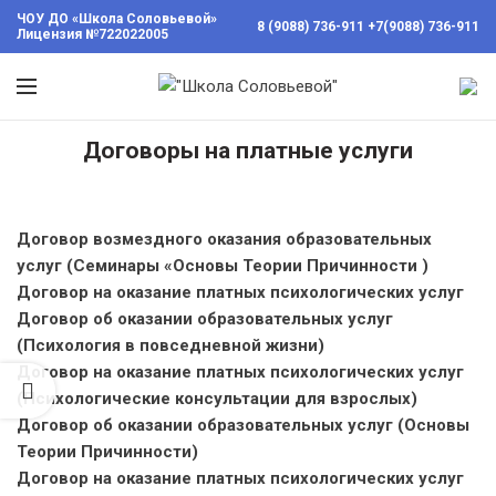
ЧОУ ДО «Школа Соловьевой»
8 (9088) 736-911
+7(9088) 736-911
Лицензия №722022005
Договоры на платные услуги
вы
ии
инности
Договор возмездного оказания образовательных
услуг (Семинары «Основы Теории Причинности )
Консультации
Договор на оказание платных психологических услуг
с
применением
Договор об оказании образовательных услуг
Метода Гоча
(Психология в повседневной жизни)
работа в
Договор на оказание платных психологических услуг
Причине
(Психологические консультации для взрослых)
Договор об оказании образовательных услуг (Основы
Психология в
Теории Причинности)
повседневной
Договор на оказание платных психологических услуг
жизни