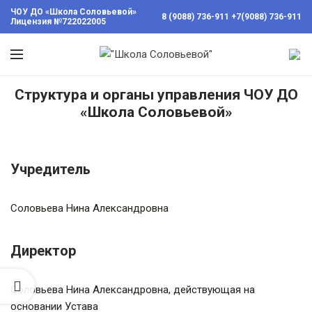
ЧОУ ДО «Школа Соловьевой»
8 (9088) 736-911
+7(9088) 736-911
Лицензия №722022005
Структура и органы управления ЧОУ ДО
вы
«Школа Соловьевой»
ии
инности
Учредитель
Консультации
с
применением
Соловьева Нина Александровна
Метода Гоча
работа в
Причине
Директор
Психология в
Соловьева Нина Александровна, действующая на
повседневной
жизни
основании Устава