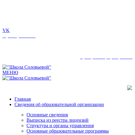
Частное образовательное учреждение
дополнительного образования «Школа Соловьевой»
Лицензия на образовательную деятельность
№722022005
VK
8 (9088) 736-911
ЧОУ ДО «Школа Соловьевой»
Лицензия №722022005
8 (9088) 736-911
+7(9088) 736-911
МЕНЮ
Главная
Сведения об образовательной организации
Основные сведения
Выписка из реестра лицензий
Структура и органы управления
Основные образовательные программы