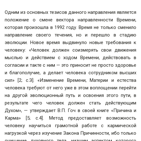
Одним из основных тезисов данного направления является
положение о смене вектора направленности Времени,
которая произошла в 1992 году. Время не только сменило
направление своего течения, но и перешло в стадию
эволюции. Новое время выдвинуло новые требования к
человеку: «Человек должен соизмерять свои движения
мыслью и действием с ходом Времени, действовать в
согласии и такте с ним — это приносит не просто здоровье
и благополучие, а делает человека сотрудником высших
сил» [2; с.З]. «Изменение Времени, Материи и естества
человека требуют от него уже в этом воплощении перейти
на другой эволюционный путь и освоения этого пути, в
результате чего человек должен стать действующим
Духом», — утверждает В.П. Гоч в своей книге «Причина и
Карма» [5; с.4]. Метод предоставляет возможность
человеку научиться грамотной работе с кармической
нагрузкой через изучение Закона Причинности, ибо только
очищение духовного тела, низшим аспектом которого