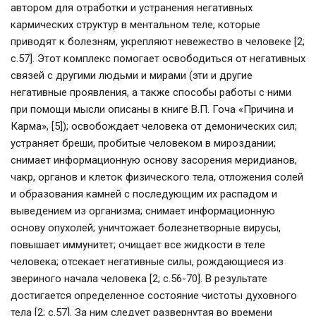
автором для отработки и устранения негативных
кармических структур в ментальном теле, которые
приводят к болезням, укрепляют невежество в человеке [2;
с.57]. Этот комплекс помогает освободиться от негативных
связей с другими людьми и мирами (эти и другие
негативные проявления, а также способы работы с ними
при помощи мысли описаны в книге В.П. Гоча «Причина и
Карма», [5]); освобождает человека от демонических сил;
устраняет бреши, пробитые человеком в мироздании;
снимает информационную основу засорения меридианов,
чакр, органов и клеток физического тела, отложения солей
и образования камней с последующим их распадом и
выведением из организма; снимает информационную
основу опухолей; уничтожает болезнетворные вирусы,
повышает иммунитет; очищает все жидкости в теле
человека; отсекает негативные силы, рождающиеся из
звериного начала человека [2; с.56-70]. В результате
достигается определенное состояние чистоты духовного
тела [2; с.57]. За ним следует развернутая во времени