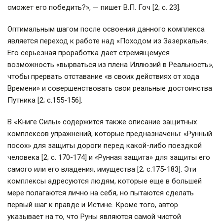
сможет его победить?», — пишет В.П. Гоч [2; с. 23].
Оптимальным шагом после освоения данного комплекса
является переход к работе над «Походом из Зазеркалья».
Его серьезная проработка дает стремящемуся
возможность «вырваться из плена Иллюзий в Реальность»,
чтобы прервать отставание «в своих действиях от хода
Времени» и совершенствовать свои реальные достоинства
Путника [2; с.155-156].
В «Книге Силы» содержится также описание защитных
комплексов упражнений, которые предназначены: «Рунный
посох» для защиты дороги перед какой-либо поездкой
человека [2; с. 170-174] и «Рунная защита» для защиты его
самого или его владения, имущества [2; с.175-183]. Эти
комплексы адресуются людям, которые еще в большей
мере полагаются лично на себя, но пытаются сделать
первый шаг к правде и Истине. Кроме того, автор
указывает на то, что Руны являются самой чистой