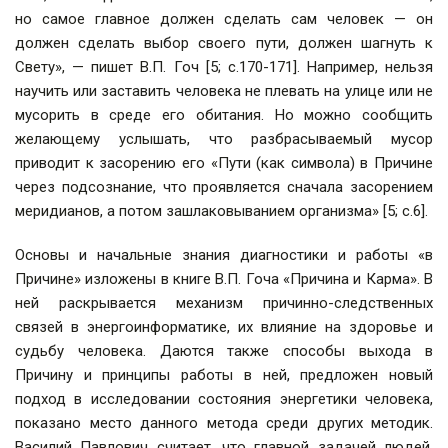
но самое главное должен сделать сам человек — он
должен сделать выбор своего пути, должен шагнуть к
Свету», — пишет В.П. Гоч [5; с.170-171]. Например, нельзя
научить или заставить человека не плевать на улице или не
мусорить в среде его обитания. Но можно сообщить
желающему услышать, что разбрасываемый мусор
приводит к засорению его «Пути (как символа) в Причине
через подсознание, что проявляется сначала засорением
меридианов, а потом зашлаковыванием организма» [5; с.6].
Основы и начальные знания диагностики и работы «в
Причине» изложены в книге В.П. Гоча «Причина и Карма». В
ней раскрывается механизм причинно-следственных
связей в энергоинформатике, их влияние на здоровье и
судьбу человека. Даются также способы выхода в
Причину и принципы работы в ней, предложен новый
подход в исследовании состояния энергетики человека,
показано место данного метода среди других методик.
Василий Павлович считает, что главной задачей людей,