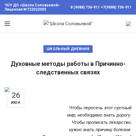
ЧОУ ДО «Школа Соловьевой»
8 (9088) 736-911
+7(9088) 736-911
Лицензия №722022005
вы
ШКОЛЬНЫЙ ДНЕВНИК
ии
инности
Духовные методы работы в Причинно-
следственных связях
Консультации
с
применением
Метода Гоча
26
работа в
ИЮН
Причине
Чтобы пересечь этот суетный
мир, необходимо знать дорогу.
Психология в
Чтобы прописать лекарство,
повседневной
нужно знать причину болезни.
жизни