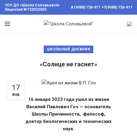
ЧОУ ДО «Школа Соловьевой»
8 (9088) 736-911
+7(9088) 736-911
Лицензия №722022005
вы
ШКОЛЬНЫЙ ДНЕВНИК
ии
инности
«Солнце не гаснет»
Консультации
с
17
применением
Метода Гоча
ЯНВ
работа в
16 января 2023 года ушел из жизни
Причине
Василий Павлович Гоч — основатель
Школы Причинности, философ,
доктор биологических и технических
Психология в
повседневной
наук.
жизни